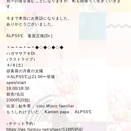
別々の道を進むことになりますが、私も頑張って生きていきま
す。
今まで本当にお世話になりました。
ありがとうございました。
ALPS5℃ 葉賀正旭(Dr.)
＊〜＊〜＊〜＊◆◇◆◇◆◇◆
ハガマサアキDr.
♪ラストライブ♪
４/８(土)
@真昼の月夜の太陽
※ALPS5℃は21:00〜登場
open/start
18:00/18:30
前売/当日
2300円(D別)
出演：鮎牛蒡 、cisu Music familiar 、
もうしわけていど 、Kanten papa 、ALPS5℃
↓チケット予約↓
https://ws.formzu.net/sfgen/S1885956/