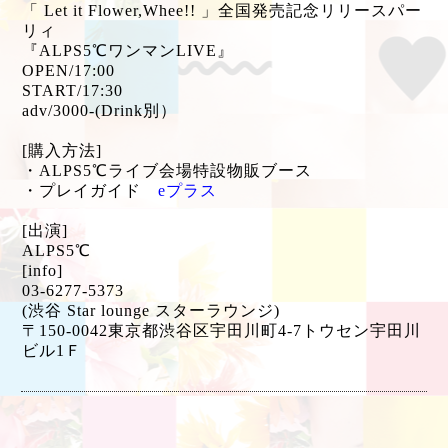
「 Let it Flower,Whee!! 」全国発売記念リリースパー
リィ
『ALPS5℃ワンマンLIVE』
OPEN/17:00
START/17:30
adv/3000-(Drink別）
[購入方法]
・ALPS5℃ライブ会場特設物販ブース
・プレイガイド
eプラス
[出演]
ALPS5℃
[info]
03-6277-5373
(渋谷 Star lounge スターラウンジ)
〒150-0042東京都渋谷区宇田川町4-7トウセン宇田川
ビル1Ｆ