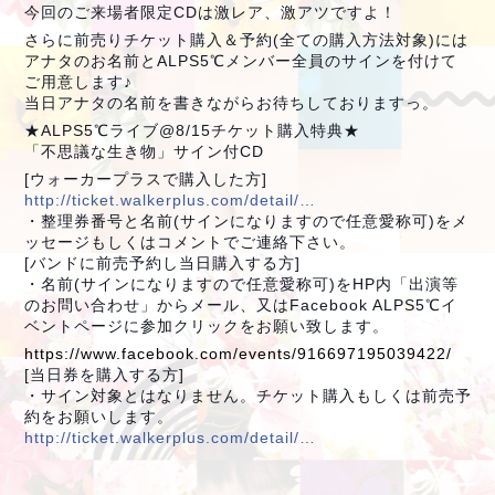
今回のご来場者限定CDは激レア、激アツですよ！
さらに前売りチケット購入＆予約(全ての購入方法対象)には
アナタのお名前とALPS5℃メンバー全員のサインを付けて
ご用意します♪
当日アナタの名前を書きながらお待ちしておりますっ。
★ALPS5℃ライブ@8/15チケット購入特典★
「不思議な生き物」サイン付CD
[ウォーカープラスで購入した方]
http://ticket.walkerplus.com/detail/…
・整理券番号と名前(サインになりますので任意愛称可)をメ
ッセージもしくはコメントでご連絡下さい。
[バンドに前売予約し当日購入する方]
・名前(サインになりますので任意愛称可)をHP内「出演等
のお問い合わせ」からメール、又はFacebook ALPS5℃イ
ベントページに参加クリックをお願い致します。
https://www.facebook.com/events/916697195039422/
[当日券を購入する方]
・サイン対象とはなりません。チケット購入もしくは前売予
約をお願いします。
http://ticket.walkerplus.com/detail/…