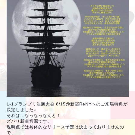
L-1グランプリ決勝大会 8/15@新宿ReNYへのご来場特典が
決定しました♪
それは…なっなっなんと！！
ズバリ新曲音源です。
現時点では具体的なリリース予定は決まっておりませんの
で、